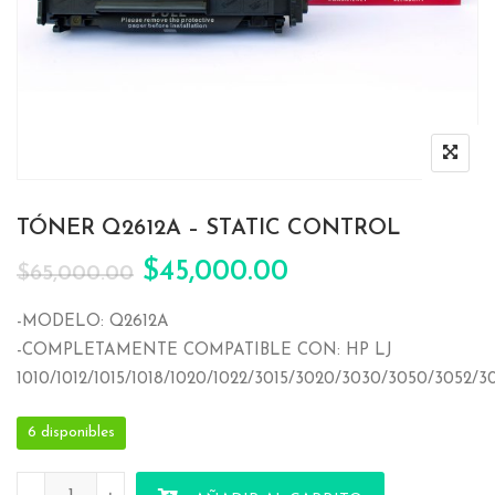
TÓNER Q2612A – STATIC CONTROL
El precio original era: $65,
El precio actual
$
45,000.00
$
65,000.00
-MODELO: Q2612A
-COMPLETAMENTE COMPATIBLE CON: HP LJ
1010/1012/1015/1018/1020/1022/3015/3020/3030/3050/3052/
6 disponibles
TÓNER Q2612A - STATIC CONTROL cantidad