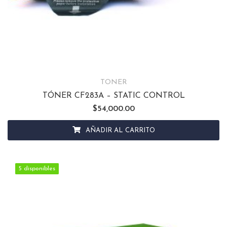
TONER
TÓNER CF283A – STATIC CONTROL
$
54,000.00
AÑADIR AL CARRITO
5 disponibles
5 disponibles