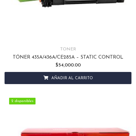
TONER
TÓNER 435A/436A/CE285A – STATIC CONTROL
$
54,000.00
AÑADIR AL CARRITO
2 disponibles
2 disponibles