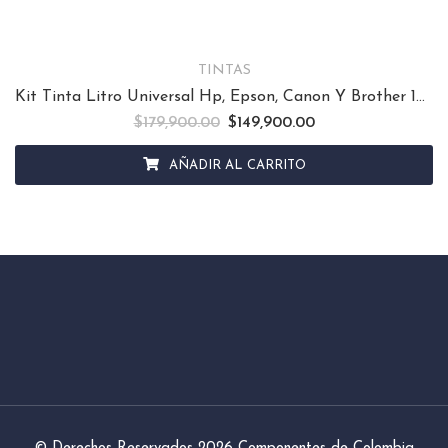
TINTAS
Kit Tinta Litro Universal Hp, Epson, Canon Y Brother 1000ml
$
179,900.00
El precio original era: $179,900.00.
$
149,900.00
El precio actual es: $
AÑADIR AL CARRITO