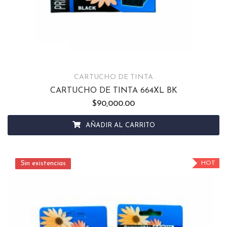
CARTUCHO DE TINTA
CARTUCHO DE TINTA 664XL BK
$
90,000.00
AÑADIR AL CARRITO
Sin existencias
Sin existencias
HOT