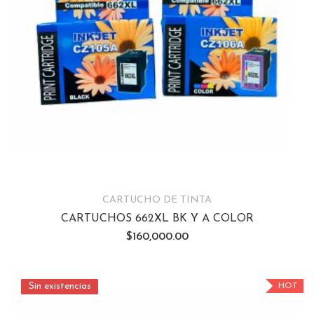
CARTUCHO DE TINTA
CARTUCHOS 662XL BK Y A COLOR
$
160,000.00
Sin existencias
Sin existencias
HOT