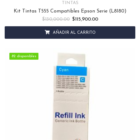
TINTAS
Kit Tintas T555 Compatibles Epson Serie (L8180)
$
130,000.00
El precio original era: $130,000.00.
$
115,900.00
El precio actual es: $
AÑADIR AL CARRITO
82 disponibles
82 disponibles