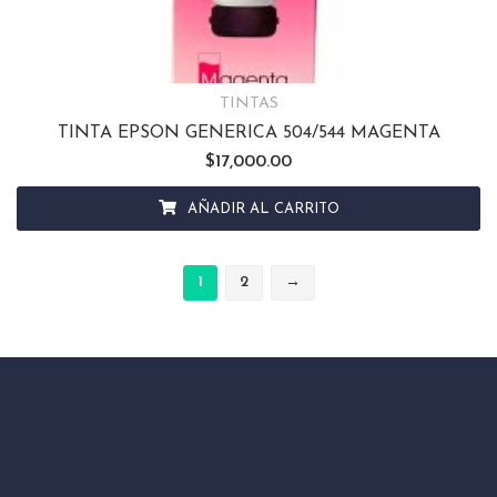
TINTAS
TINTA EPSON GENERICA 504/544 MAGENTA
$
17,000.00
AÑADIR AL CARRITO
1
2
→