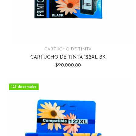
CARTUCHO DE TINTA
CARTUCHO DE TINTA 122XL BK
$
90,000.00
125 disponibles
125 disponibles