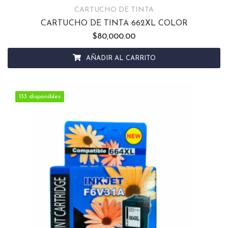
CARTUCHO DE TINTA
CARTUCHO DE TINTA 662XL COLOR
$
80,000.00
AÑADIR AL CARRITO
133 disponibles
133 disponibles