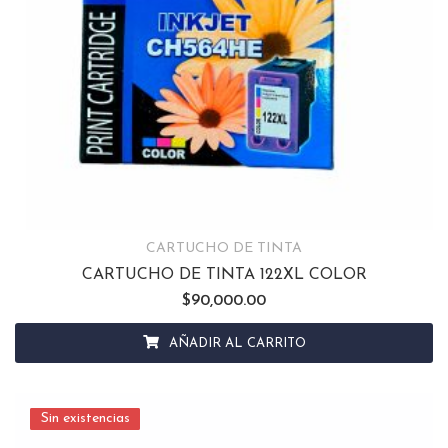
CARTUCHO DE TINTA
CARTUCHO DE TINTA 122XL COLOR
$
90,000.00
AÑADIR AL CARRITO
Sin existencias
Sin existencias