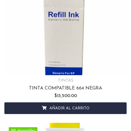
TINTAS
TINTA COMPATIBLE 664 NEGRA
$
13,500.00
AÑADIR AL CARRITO
895 disponibles
895 disponibles