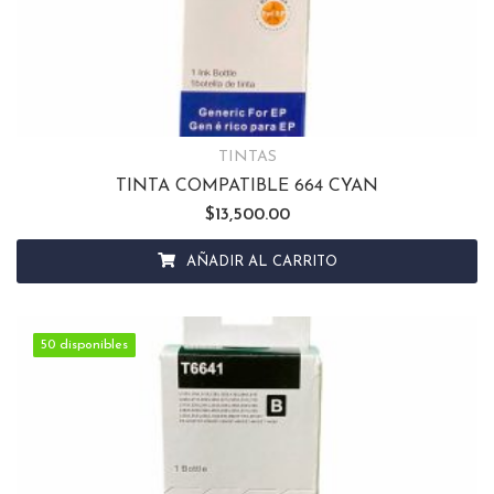
TINTAS
TINTA COMPATIBLE 664 CYAN
$
13,500.00
AÑADIR AL CARRITO
50 disponibles
50 disponibles