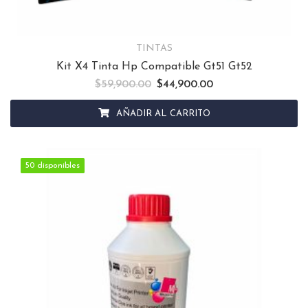
TINTAS
Kit X4 Tinta Hp Compatible Gt51 Gt52
$
59,900.00
El precio original era: $59,900.00.
$
44,900.00
El precio actual es: $
AÑADIR AL CARRITO
50 disponibles
50 disponibles