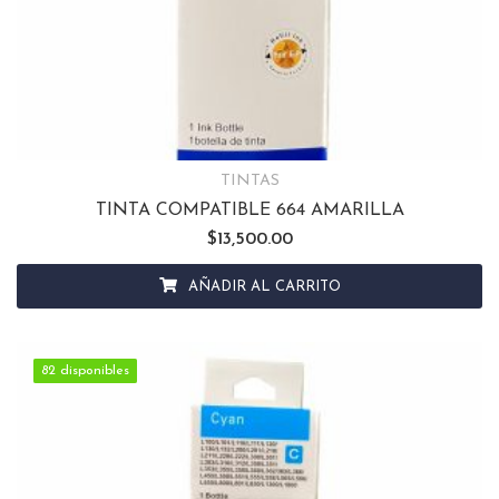
TINTAS
TINTA COMPATIBLE 664 AMARILLA
$
13,500.00
AÑADIR AL CARRITO
82 disponibles
82 disponibles