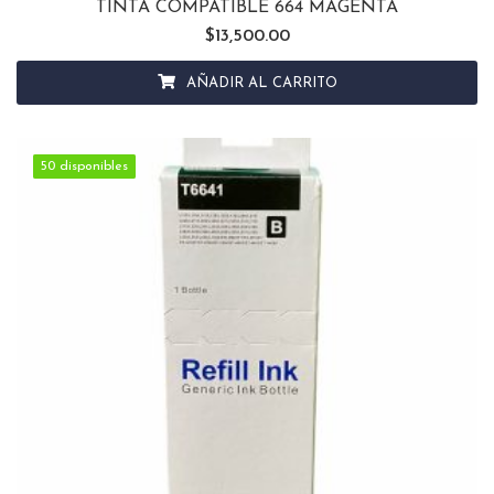
TINTA COMPATIBLE 664 MAGENTA
$
13,500.00
AÑADIR AL CARRITO
50 disponibles
50 disponibles