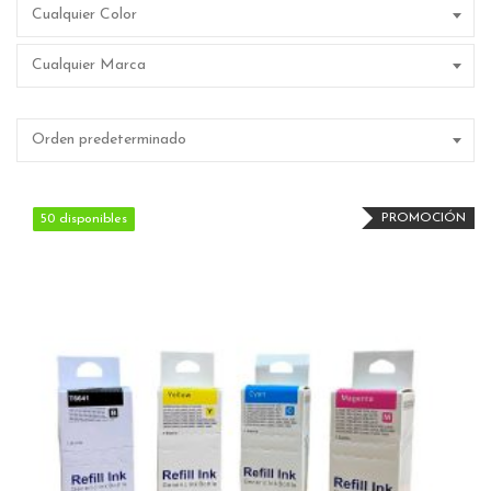
Cualquier Color
Cualquier Marca
Orden predeterminado
PROMOCIÓN
50 disponibles
50 disponibles