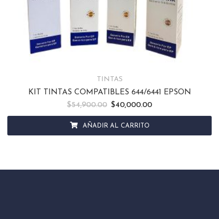
TINTAS
KIT TINTAS COMPATIBLES 644/6441 EPSON
$
54,900.00
El precio original era: $54,900.00.
$
40,000.00
El precio actual es: $
AÑADIR AL CARRITO