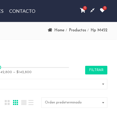
0
0
ES
CONTACTO
Home
Productos
Hp M452
FILTRAR
142,800
—
$142,800
Orden predeterminado