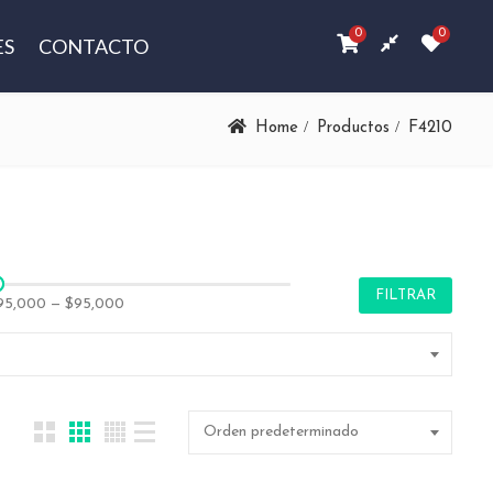
0
0
ES
CONTACTO
Home
Productos
F4210
FILTRAR
95,000
—
$95,000
Orden predeterminado