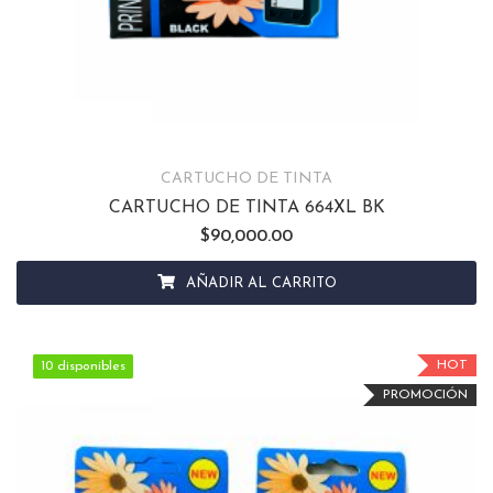
CARTUCHO DE TINTA
CARTUCHO DE TINTA 664XL BK
$
90,000.00
AÑADIR AL CARRITO
HOT
10 disponibles
10 disponibles
PROMOCIÓN