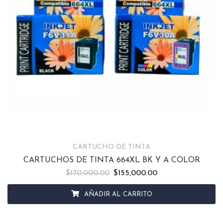
CARTUCHO DE TINTA
CARTUCHOS DE TINTA 664XL BK Y A COLOR
$
170,000.00
El precio original era: $170,000.00.
$
155,000.00
El precio actual es: 
AÑADIR AL CARRITO