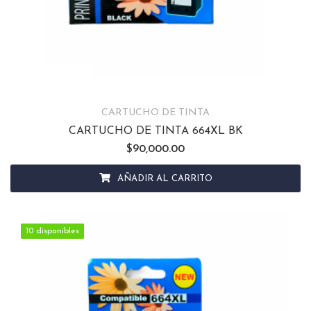
CARTUCHO DE TINTA
CARTUCHO DE TINTA 664XL BK
$
90,000.00
AÑADIR AL CARRITO
10 disponibles
10 disponibles