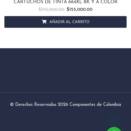
CARTUCHOS DE TINTA 664XL BK Y A COLOR
$
170,000.00
El precio original era: $170,000.00.
$
155,000.00
El precio actual es: 
AÑADIR AL CARRITO
© Derechos Reservados 2026
Componentes de Colombia